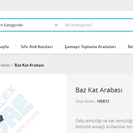
Sayfa
Sıfır Atık Kutuları
Çamaşır Toplama Arabaları
Re
rabası
Baz Kat Arabası
Baz Kat Arabası
Ürün Kodu
HB873
Oda temizliği ve kat temizliğ
temizlik amaçlı kullanılan bir