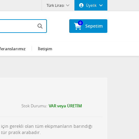
Türk Lirası
Üyelik
0
Sepetim
feranslarımız
İletişim
Stok Durumu
VAR veya ÜRETİM
i için gerekli olan tüm ekipmanların barındığı
 tür pratik arabadır.