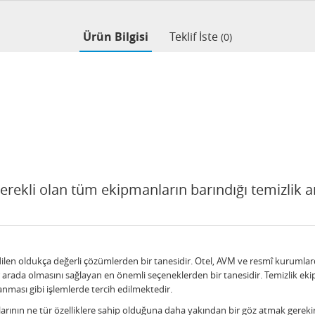
Ürün Bilgisi
Teklif İste
(0)
gerekli olan tüm ekipmanların barındığı temizlik am
edilen oldukça değerli çözümlerden bir tanesidir. Otel, AVM ve resmî kurumlard
ir arada olmasını sağlayan en önemli seçeneklerden bir tanesidir. Temizlik eki
anması gibi işlemlerde tercih edilmektedir.
alarının ne tür özelliklere sahip olduğuna daha yakından bir göz atmak gerek