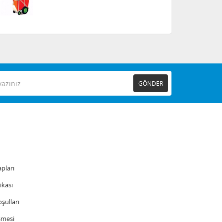
GÖNDER
pları
tikası
şulları
şmesi