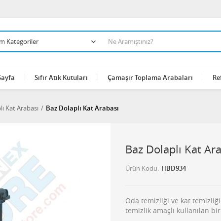
Sayfa
Sıfır Atık Kutuları
Çamaşır Toplama Arabaları
Re
lı Kat Arabası
Baz Dolaplı Kat Arabası
Baz Dolaplı Kat Ar
Ürün Kodu
HBD934
Oda temizliği ve kat temizliğ
temizlik amaçlı kullanılan bir