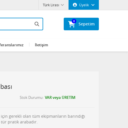
Türk Lirası
Üyelik
0
Sepetim
feranslarımız
İletişim
abası
Stok Durumu
VAR veya ÜRETİM
i için gerekli olan tüm ekipmanların barındığı
 tür pratik arabadır.