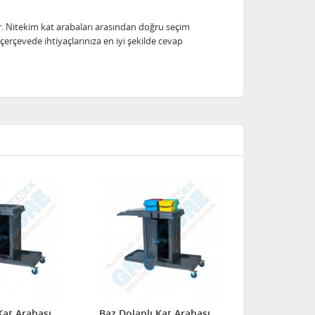
ir. Nitekim kat arabaları arasından doğru seçim
erçevede ihtiyaçlarınıza en iyi şekilde cevap
Kat Arabası
Baz Dolaplı Kat Arabası