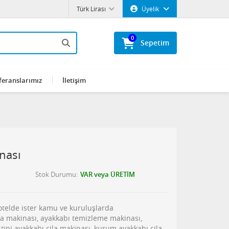
Türk Lirası
Üyelik
0
Sepetim
feranslarımız
İletişim
nası
Stok Durumu
VAR veya ÜRETİM
 otelde ister kamu ve kuruluşlarda
ila makinası, ayakkabı temizleme makinası,
l tipi ayakkabı cila makinası, kurum ayakkabı cila