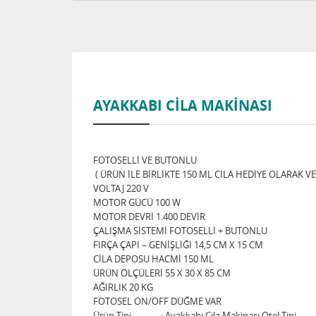
AYAKKABI CİLA MAKİNASI
FOTOSELLİ VE BUTONLU
( ÜRÜN İLE BİRLİKTE 150 ML CİLA HEDİYE OLARAK V
VOLTAJ 220 V
MOTOR GÜCÜ 100 W
MOTOR DEVRİ 1.400 DEVİR
ÇALIŞMA SİSTEMİ FOTOSELLİ + BUTONLU
FIRÇA ÇAPI – GENİŞLİĞİ 14,5 CM X 15 CM
CİLA DEPOSU HACMİ 150 ML
ÜRÜN ÖLÇÜLERİ 55 X 30 X 85 CM
AĞIRLIK 20 KG
FOTOSEL ON/OFF DÜĞME VAR
Ürün Tipi : Ayakkabı Cila Makinası Otel Tipi