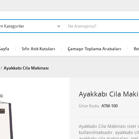
Sayfa
Sıfır Atık Kutuları
Çamaşır Toplama Arabaları
Re
Ayakkabı Cila Makinası
Ayakkabı Cila Maki
Ürün Kodu
ATM-100
Ayakkabı Cila Makinası ister
kullanılmaktadır. ayakkabı c
ayakkabı cila makinaları, ote