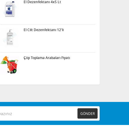
El Dezenfektanı 4x5 Lt
El Cilt Dezenfektanı 12'li
Çöp Toplama Arabaları Fiyatı
GÖNDER