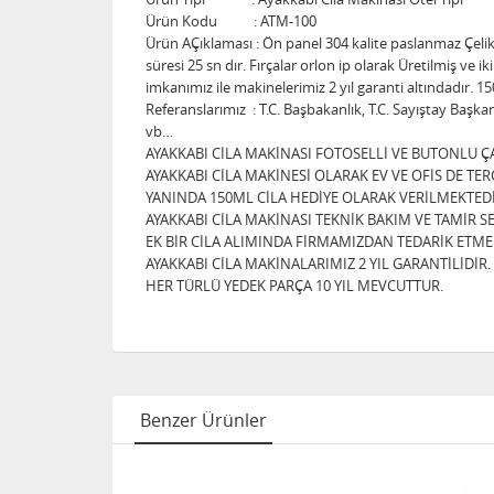
Ürün Kodu : ATM-100
Ürün AÇıklaması : Ön panel 304 kalite paslanmaz Çelik 
süresi 25 sn dır. Fırçalar orlon ip olarak Üretilmiş ve
imkanımız ile makinelerimiz 2 yıl garanti altındadır. 15
Referanslarımız : T.C. Başbakanlık, T.C. Sayıştay Başk
vb…
AYAKKABI CİLA MAKİNASI FOTOSELLİ VE BUTONLU Ç
AYAKKABI CİLA MAKİNESİ OLARAK EV VE OFİS DE TE
YANINDA 150ML CİLA HEDİYE OLARAK VERİLMEKTEDİ
AYAKKABI CİLA MAKİNASI TEKNİK BAKIM VE TAMİR S
EK BİR CİLA ALIMINDA FİRMAMIZDAN TEDARİK ETMEN
AYAKKABI CİLA MAKİNALARIMIZ 2 YIL GARANTİLİDİR.
HER TÜRLÜ YEDEK PARÇA 10 YIL MEVCUTTUR.
Benzer Ürünler