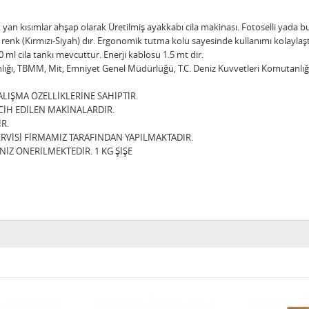
yan kısımlar ahşap olarak Üretilmiş ayakkabı cila makinası. Fotoselli yada bu
 iki renk (Kırmızı-Siyah) dır. Ergonomik tutma kolu sayesinde kullanımı kolayla
0 ml cila tankı mevcuttur. Enerji kablosu 1.5 mt dir.
anlığı, TBMM, Mit, Emniyet Genel Müdürlüğü, T.C. Deniz Kuvvetleri Komutanlığı
ALIŞMA ÖZELLİKLERİNE SAHİPTİR.
RCİH EDİLEN MAKİNALARDIR.
R.
ERVİSİ FİRMAMIZ TARAFINDAN YAPILMAKTADIR.
İZ ÖNERİLMEKTEDİR. 1 KG ŞİŞE