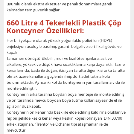
uyumlu olarak ekstra aksesuar ve pahalı donanımlara gerek
kalmadan tam güvenlik sağlar.
660 Litre 4 Tekerlekli Plastik Çöp
Konteyner Özellikleri:
Her biri yekpare olarak yüksek yoğunluklu polietilen (HDPE)
enjeksiyon usuluyle basılmış garanti belgeli ve sertifikalı gövde ve
kapak.
Tamamen dönüştürülebilir, mor ve kızıl ötesi ışınlara, asit ve
alkallere, yüksek ve düşük hava sıcaklıklarına karşı dayanıklı. Hazne
kenarlarında, baskı ile doğan, ikisi yan tarafta diğer ikisi arka tarafta
olmak üzere kanallarla güçlendirilmiş dört adet tutma kolu
bulunmaktadır. Ayrıca iki kol da konteynerin yan taraflarına vida ile
monte edilmiştir.
Konteynerin arka tarafına boydan boya menteşe ile monte edilmiş
ve ön tarafında mevcu boydan boya tutma kolları sayesinde el ile
açılabilir düz kapak.
Konteynerin ön kenarında baskı ile elde edilmiş kaldırma olukları ve
hiç bir şekilde kesici kenar veya keskin köşesi olmayan DIN 30700
erkek ataşman. “Trento” ve Ochsner tipi ataşmanlar ile de
mevcuttur.