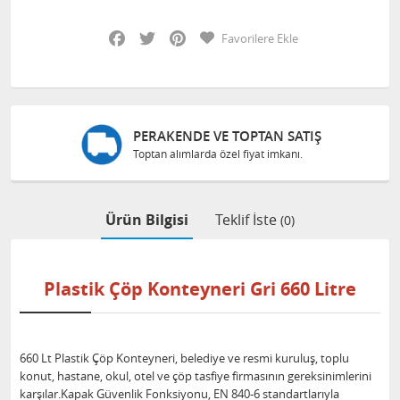
Facebook
Twitter
Pinterest
Favorilere Ekle
PERAKENDE VE TOPTAN SATIŞ
Toptan alımlarda özel fiyat imkanı.
Ürün Bilgisi
Teklif İste
(0)
Plastik Çöp Konteyneri Gri 660 Litre
660 Lt Plastik Çöp Konteyneri, belediye ve resmi kuruluş, toplu
konut, hastane, okul, otel ve çöp tasfiye firmasının gereksinimlerini
karşılar.Kapak Güvenlik Fonksiyonu, EN 840-6 standartlarıyla