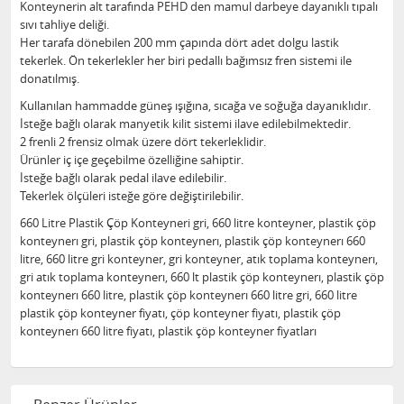
Konteynerin alt tarafında PEHD den mamul darbeye dayanıklı tıpalı
sıvı tahliye deliği.
Her tarafa dönebilen 200 mm çapında dört adet dolgu lastik
tekerlek. Ön tekerlekler her biri pedallı bağımsız fren sistemi ile
donatılmış.
Kullanılan hammadde güneş ışığına, sıcağa ve soğuğa dayanıklıdır.
İsteğe bağlı olarak manyetik kilit sistemi ilave edilebilmektedir.
2 frenli 2 frensiz olmak üzere dört tekerleklidir.
Ürünler iç içe geçebilme özelliğine sahiptir.
İsteğe bağlı olarak pedal ilave edilebilir.
Tekerlek ölçüleri isteğe göre değiştirilebilir.
660 Litre Plastik Çöp Konteyneri gri, 660 litre konteyner, plastik çöp
konteynerı gri, plastik çöp konteynerı, plastik çöp konteynerı 660
litre, 660 litre gri konteyner, gri konteyner, atık toplama konteynerı,
gri atık toplama konteynerı, 660 lt plastik çöp konteynerı, plastik çöp
konteynerı 660 litre, plastik çöp konteynerı 660 litre gri, 660 litre
plastik çöp konteyner fiyatı, çöp konteyner fiyatı, plastik çöp
konteynerı 660 litre fiyatı, plastik çöp konteyner fiyatları